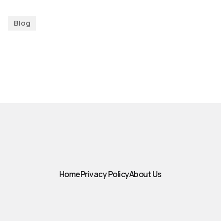
Blog
Home
Privacy Policy
About Us