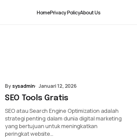
Home
Privacy Policy
About Us
By
sysadmin
Januari 12, 2026
SEO Tools Gratis
SEO atau Search Engine Optimization adalah
strategi penting dalam dunia digital marketing
yang bertujuan untuk meningkatkan
peringkat website…