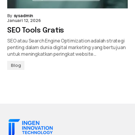
By
sysadmin
Januari 12, 2026
SEO Tools Gratis
SEO atau Search Engine Optimization adalah strategi
penting dalam dunia digital marketing yang bertujuan
untuk meningkatkan peringkat website…
Blog