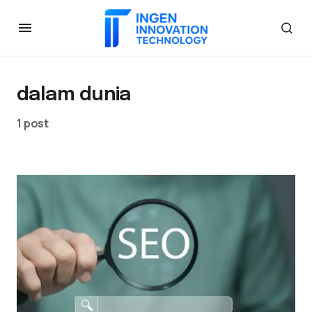
dalam dunia
1 post